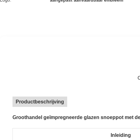
Logo:
aangepast aanvaardbaar embleem
Productbeschrijving
Groothandel geïmpregneerde glazen snoeppot met deks
Inleiding