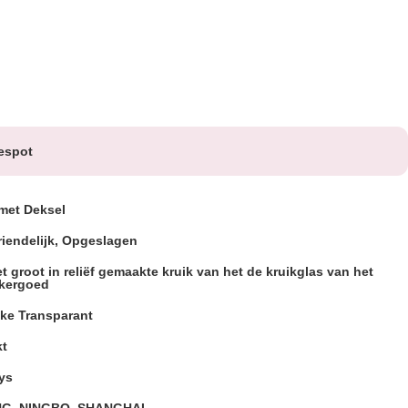
espot
met Deksel
riendelijk, Opgeslagen
et groot in reliëf gemaakte kruik van het de kruikglas van het
ikergoed
jke Transparant
kt
lys