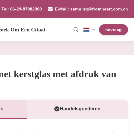
Tel: 86-29-87882900
E-Mail: samning@fromheart.com.cn
zoek Om Een Citaat
navraag
met kerstglas met afdruk van
en
Handelsgoederen