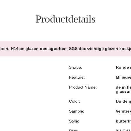
Productdetails
eren:
H14cm glazen opslagpotten
,
SGS doorzichtige glazen koekj
Shape:
Ronde 
Feature:
Milieuv
Product Name:
de in h
glassu
Color:
Duideli
Sample:
Verstre
Style:
butterf