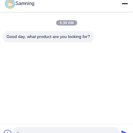
Samning
Kristallen Cocktailglazen
5:38 AM
Tuimelaar drinkglazen
Good day, what product are you looking for?
Gegote ijzeren ambachten
glazen voorraadpotten
Huis
Producten
Ongeveer Ons
Fabrieksreis
Kwaliteitscontrole
Contacteer Ons
Verzoek Om Een Citaat
Tel:
86-29-87882900
E-mail:
samning@fromheart.com.cn
© 2026 Xi'An Daxi Houseware Co., Ltd. All Rights Reserved.