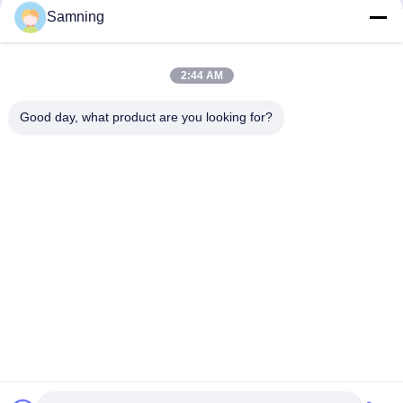
Samning
2:44 AM
Good day, what product are you looking for?
Versturen
Huis
Producten
Ongeveer Ons
Fabrieksreis
Kwaliteitscontrole
Contacteer Ons
Verzoek Om Een Citaat
Tel:
86-29-87882900
E-mail:
samning@fromheart.com.cn