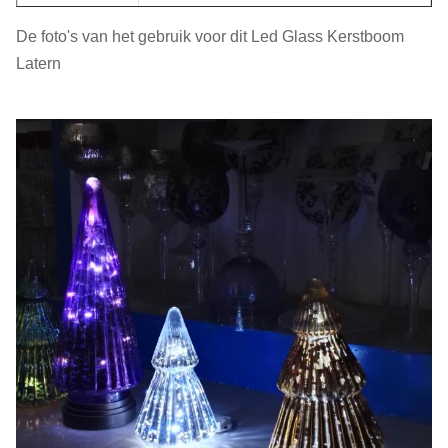
De foto's van het gebruik voor dit Led Glass Kerstboom
Kleur
Kleurrijk
Latern
Eén pc in een doos, zes of twaalf in
Pakket
een doos.
MOQ
2400 stuks
Levertyd
45 dagen
Ons bedrijf en onze fabriek doen veel moeite om de
kwaliteit te controleren.We willen graag
samenwerken met onze vrienden en zakenpartners
van over de hele wereld..