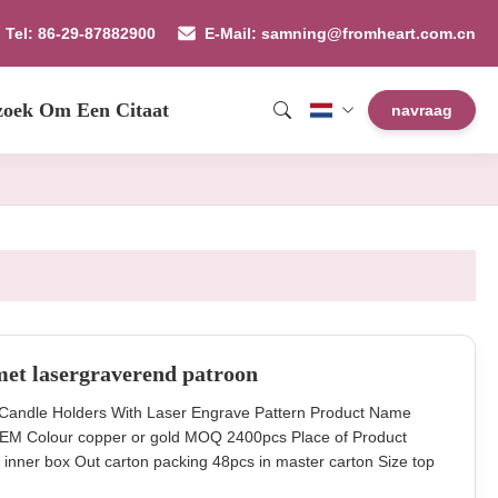
Tel: 86-29-87882900
E-Mail: samning@fromheart.com.cn
zoek Om Een Citaat
navraag
et lasergraverend patroon
 Candle Holders With Laser Engrave Pattern Product Name
 OEM Colour copper or gold MOQ 2400pcs Place of Product
 inner box Out carton packing 48pcs in master carton Size top
 finish can do it in gold,silver,amber,grey,brass or others the