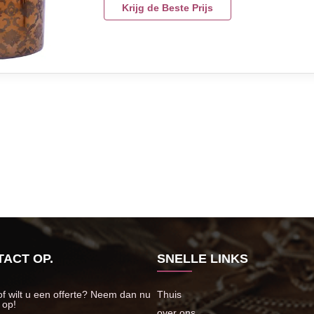
pattern can do in laser engrave or other color d
Krijg de Beste Prijs
ACT OP.
SNELLE LINKS
of wilt u een offerte? Neem dan nu
Thuis
 op!
over ons