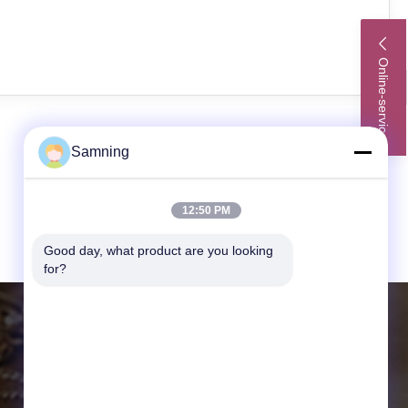
ecal.
Online-service
Samning
12:50 PM
Good day, what product are you looking 
for?
CONTACTGEGEVENS
Website:
crystal-wineglass.com
Adres:
20104Eenheid 3, Gaokelvshuidongch