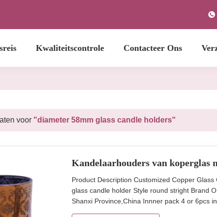
sreis
Kwaliteitscontrole
Contacteer Ons
Ver
taten voor
"diameter 58mm glass candle holders"
Kandelaarhouders van koperglas m
Product Description Customized Copper Glass
glass candle holder Style round stright Brand
Shanxi Province,China Innner pack 4 or 6pcs in
60mm, height 80mm Unit weight 150g Ion platting