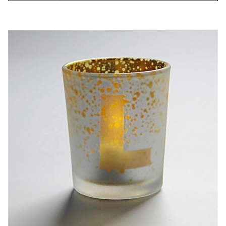
Kleur
Matt Silver
Pakket
6 stuks per doos, 48 stuks per doos.
3000 stuks (we kunnen ook samll bestelling
MOQ
accepteren als er de voorraden)
Levertyd
30-45 dagen
Betalingstermijn:T/T 30% aanbetaling, saldo tegen
de kopie
van de B/L bij zicht.