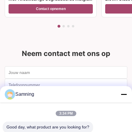
Voet en 300ml Capaciteit voor
meerdere gro
Contact opnemen
Wijncocktail en Woondecoratie
feesten en c
Neem contact met ons op
Samning
3:34 PM
Good day, what product are you looking for?