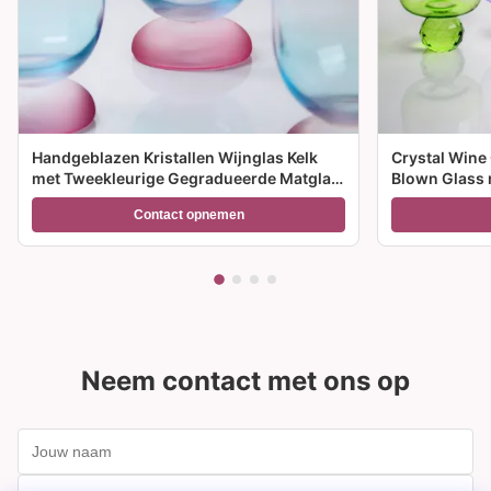
Handgeblazen Kristallen Wijnglas Kelk
Crystal Wine
met Tweekleurige Gegradueerde Matglas
Blown Glass 
Voet en 300ml Capaciteit voor
meerdere gro
Contact opnemen
Wijncocktail en Woondecoratie
feesten en c
Neem contact met ons op