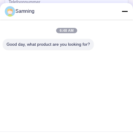
Samning
6:48 AM
Good day, what product are you looking for?
Versturen
Huis
Producten
Ongeveer Ons
Fabrieksreis
Kwaliteitscontrole
Contacteer Ons
Verzoek Om Een Citaat
Tel:
86-29-87882900