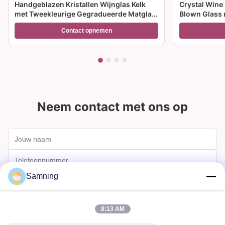
Handgeblazen Kristallen Wijnglas Kelk
Crystal Wine
met Tweekleurige Gegradueerde Matglas
Blown Glass 
Voet en 300ml Capaciteit voor
meerdere gro
Contact opnemen
Wijncocktail en Woondecoratie
feesten en c
Neem contact met ons op
Samning
8:13 AM