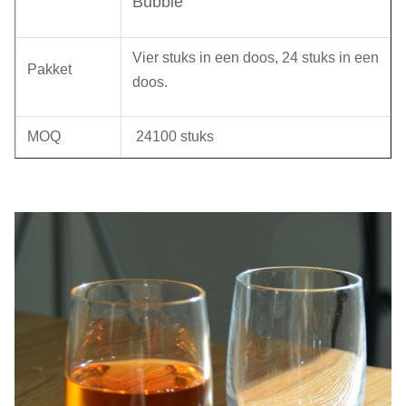
Bubble
Vier stuks in een doos, 24 stuks in een
Pakket
doos.
MOQ
24
100 stuks
Levertyd
45 dagen
Ons bedrijf en onze fabriek doen veel moeite om de
kwaliteit te controleren.We willen graag samenwerken
met onze vrienden en zakenpartners van over de hele
wereld..