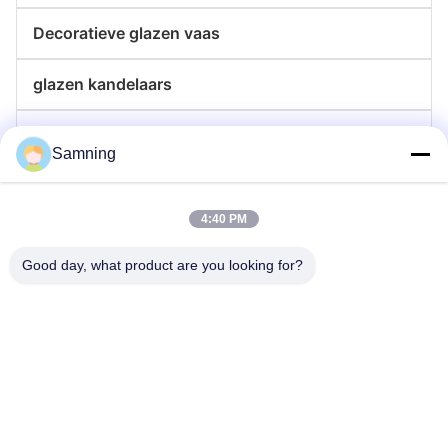
Decoratieve glazen vaas
glazen kandelaars
de platen van de glaslader
Samning
Kristallen Cocktailglazen
4:40 PM
Tuimelaar drinkglazen
Good day, what product are you looking for?
Gegote ijzeren ambachten
glazen voorraadpotten