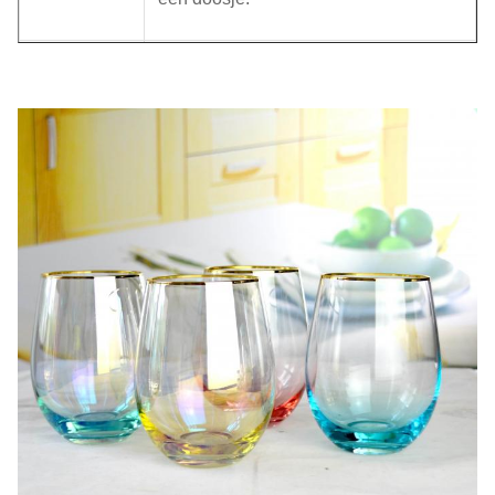
MOQ
1000 stuks
Levertyd
15 dagen
Ons bedrijf en onze fabriek doen veel moeite om de
kwaliteit te controleren.We willen graag samenwerken
met onze vrienden en zakenpartners van over de hele
wereld..