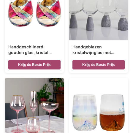
Handgeschilderd,
Handgeblazen
gouden glas, kristal
kristalwijnglas met
wijnglas, gegraveerd
moderne grijze
glas.
marmeren stambasis
Krijg de Beste Prijs
Krijg de Beste Prijs
Ultra Clear Bowl Perfect
voor dinerfeesten en
alledaags