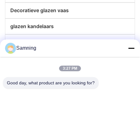
Decoratieve glazen vaas
glazen kandelaars
de platen van de glaslader
Samning
Kristallen Cocktailglazen
3:27 PM
Tuimelaar drinkglazen
Good day, what product are you looking for?
Gegote ijzeren ambachten
glazen voorraadpotten