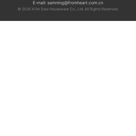
E-mail:
samning@fromheart.com.cn
© 2026 Xi'An Daxi Houseware Co., Ltd. All Rights Reserved.