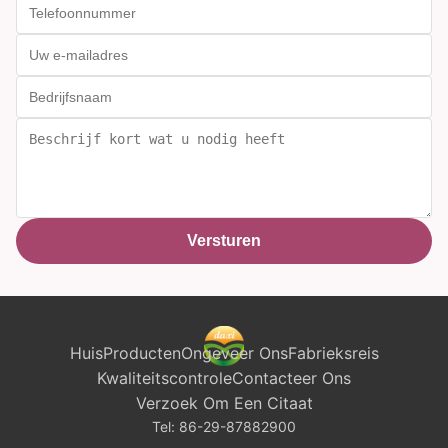
Versturen
Huis
Producten
Ongeveer Ons
Fabrieksreis
Kwaliteitscontrole
Contacteer Ons
Verzoek Om Een Citaat
Tel:
86-29-87882900