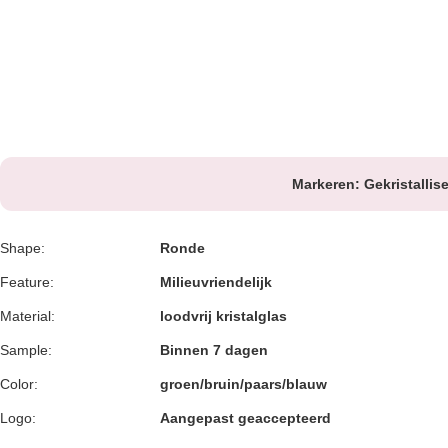
Markeren:
Gekristalli
Shape:
Ronde
Feature:
Milieuvriendelijk
Material:
loodvrij kristalglas
Sample:
Binnen 7 dagen
Color:
groen/bruin/paars/blauw
Logo:
Aangepast geaccepteerd