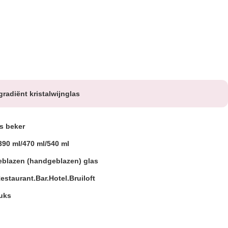
gradiënt kristalwijnglas
s beker
390 ml/470 ml/540 ml
blazen (handgeblazen) glas
staurant.Bar.Hotel.Bruiloft
uks