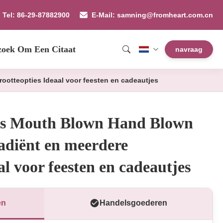
Tel: 86-29-87882900
E-Mail: samning@fromheart.com.cn
zoek Om Een Citaat
navraag
ootteopties Ideaal voor feesten en cadeautjes
ss Mouth Blown Hand Blown
adiënt en meerdere
al voor feesten en cadeautjes
en
Handelsgoederen