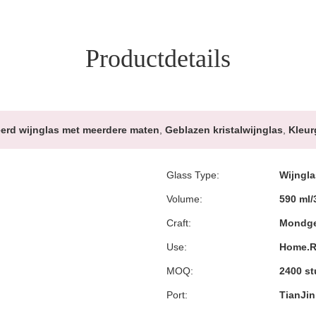
Productdetails
seerd wijnglas met meerdere maten
,
Geblazen kristalwijnglas
,
Kleur
Glass Type:
Wijngla
Volume:
590 ml/
Craft:
Mondge
Use:
Home.Re
MOQ:
2400 st
Port:
TianJin