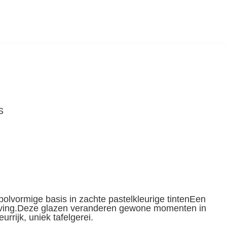
S
lvormige basis in zachte pastelkleurige tintenEen
geving.Deze glazen veranderen gewone momenten in
rrijk, uniek tafelgerei.