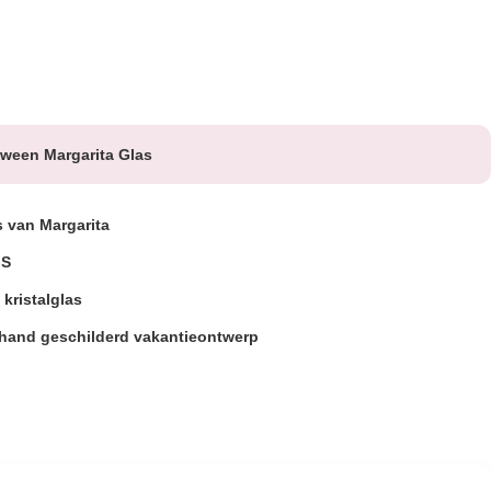
oween Margarita Glas
s van Margarita
GS
 kristalglas
hand geschilderd vakantieontwerp