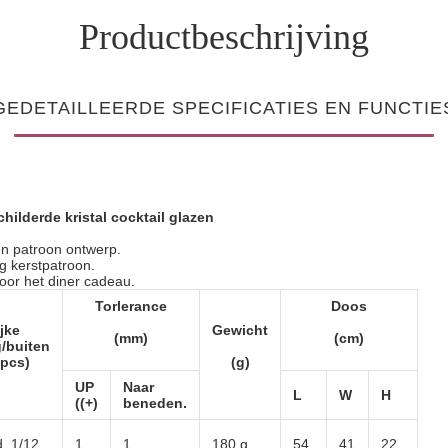
Productbeschrijving
GEDETAILLEERDE SPECIFICATIES EN FUNCTIE
ilderde kristal cocktail glazen
en patroon ontwerp.
g kerstpatroon.
oor het diner cadeau.
Torlerance
Doos
ijke
Gewicht
(mm)
(cm)
/buiten
(pcs)
(g)
UP
Naar
L
W
H
((+)
beneden.
, 1/12
1
1
180 g
54
41
22