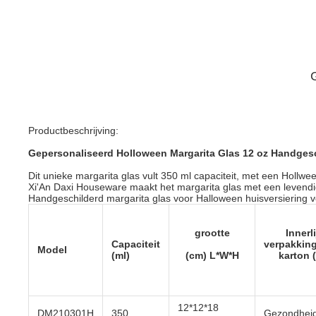
Productbeschrijving:
Gepersonaliseerd Holloween Margarita Glas 12 oz Handgesch
Dit unieke margarita glas vult 350 ml capaciteit, met een Hollwe
Xi'An Daxi Houseware maakt het margarita glas met een levendi
Handgeschilderd margarita glas voor Halloween huisversiering v
grootte
Innerl
Capaciteit
verpakking
Model
(ml)
(cm) L*W*H
karton 
12*12*18
DM210301H
350
Gezondheid