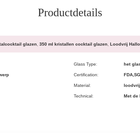
Productdetails
talcocktail glazen
,
350 ml kristallen cocktail glazen
,
Loodvrij Hall
Glass Type:
het gla
twerp
Certification:
FDA,S
Material:
loodvrij
Technical:
Met de 