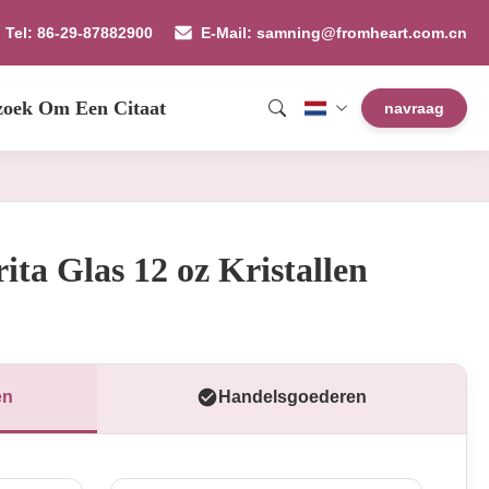
Tel: 86-29-87882900
E-Mail: samning@fromheart.com.cn
zoek Om Een Citaat
navraag
ta Glas 12 oz Kristallen
en
Handelsgoederen