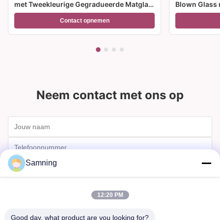
met Tweekleurige Gegradueerde Matglas
Blown Glass 
Voet en 300ml Capaciteit voor
meerdere gro
Contact opnemen
Wijncocktail en Woondecoratie
feesten en c
Neem contact met ons op
Samning
12:20 PM
Good day, what product are you looking for?