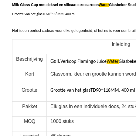
Milk Glass Cup met deksel en silicaat stro cartoon
Water
Glasbeker Stud
Grootte van het glas
TD90*118MM, 400 ml
Het is een perfect cadeau voor elke gelegenheid, of het nu is voor een br
Inleiding
Beschrijving
Geil.
Verkoop Flamingo Juice
Water
Glasbeke
Kort
Glasvorm, kleur en grootte kunnen wor
Grootte
Grootte van het glas
TD90*118MM, 400 ml
Pakket
Elk glas in een individuele doos, 24 stu
MOQ
1000 stuks