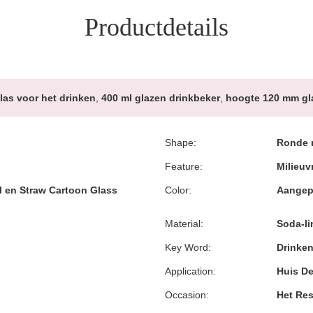
Productdetails
las voor het drinken
,
400 ml glazen drinkbeker
,
hoogte 120 mm gla
Shape:
Ronde m
Feature:
Milieuv
l en Straw Cartoon Glass
Color:
Aangep
Material:
Soda-li
Key Word:
Drinken
Application:
Huis De
Occasion:
Het Res