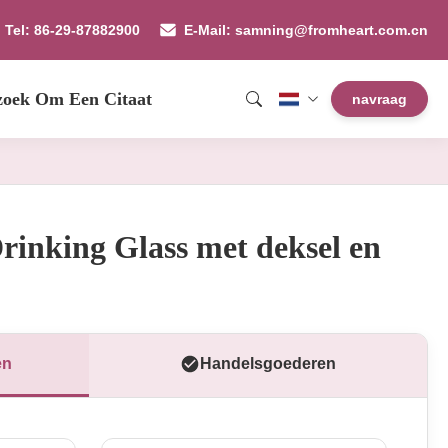
Tel: 86-29-87882900
E-Mail: samning@fromheart.com.cn
zoek Om Een Citaat
navraag
rinking Glass met deksel en
en
Handelsgoederen