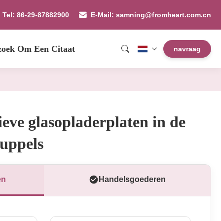
Tel: 86-29-87882900
E-Mail: samning@fromheart.com.cn
zoek Om Een Citaat
navraag
ieve glasopladerplaten in de
uppels
en
Handelsgoederen