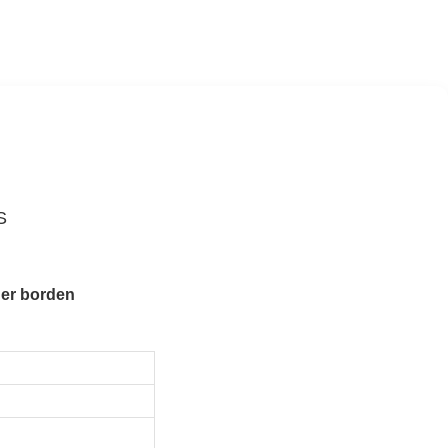
S
ger borden