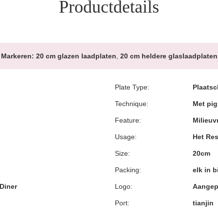
Productdetails
Markeren:
20 cm glazen laadplaten
,
20 cm heldere glaslaadplaten
Plate Type:
Plaatsc
Technique:
Met pi
Feature:
Milieuv
Usage:
Het Res
Size:
20cm
Packing:
elk in 
Diner
Logo:
Aangep
Port:
tianjin