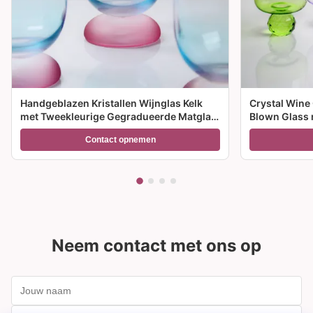
Handgeblazen Kristallen Wijnglas Kelk
Crystal Wine
met Tweekleurige Gegradueerde Matglas
Blown Glass 
Voet en 300ml Capaciteit voor
meerdere gro
Contact opnemen
Wijncocktail en Woondecoratie
feesten en c
Neem contact met ons op