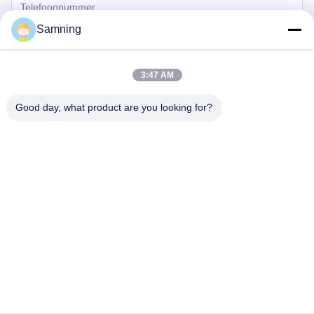
Samning
3:47 AM
Good day, what product are you looking for?
Versturen
Huis
Producten
Ongeveer Ons
Fabrieksreis
Kwaliteitscontrole
Contacteer Ons
Verzoek Om Een Citaat
Tel:
86-29-87882900