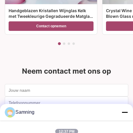
Handgeblazen Kristallen Wijnglas Kelk
Crystal Wine
met Tweekleurige Gegradueerde Matglas
Blown Glass 
Voet en 300ml Capaciteit voor
meerdere gro
Contact opnemen
Wijncocktail en Woondecoratie
feesten en c
Neem contact met ons op
Samning
12:37 PM