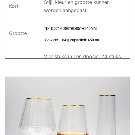
Stijl, kleur en grootte kunnen
Kort
worden aangepast.
TD
TD62*MD86*BD85*H245MM
Grootte
Gewicht: 164 g,capaciteit: 450 ml
Vier stuks in een doosje, 24 stuks
Pakket
in een doosje.
MOQ
1200 stuks
Levertyd
15 dagen
Ons bedrijf en onze fabriek doen veel moeite om
de kwaliteit te controleren.We willen graag