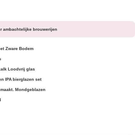
r ambachtelijke brouwerijen
et Zware Bodem
s
alk Loodvrij glas
len IPA bierglazen set
maakt. Mondgeblazen
N