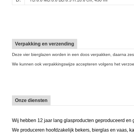
TD:6.8 MD:8.8 BD:6.3 H:18.6 cm, 450 ml
Verpakking en verzending
Deze vier bierglazen worden in een doos verpakken, daarna zes
We kunnen ook verpakkingswijze accepteren volgens het verzoe
Onze diensten
Wij hebben 12 jaar lang glasproducten geproduceerd en
We produceren hoofdzakelijk bekers, bierglas en vaas, k