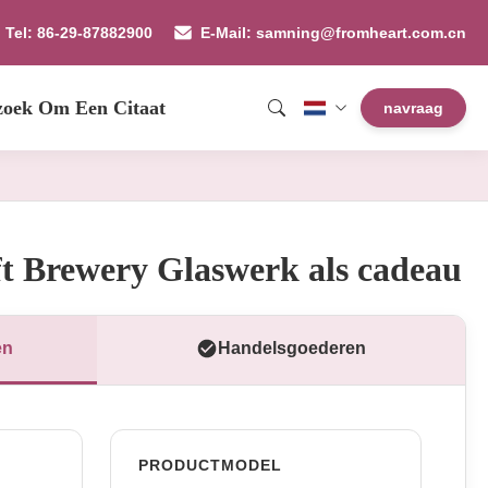
Tel: 86-29-87882900
E-Mail: samning@fromheart.com.cn
zoek Om Een Citaat
navraag
t Brewery Glaswerk als cadeau
en
Handelsgoederen
PRODUCTMODEL