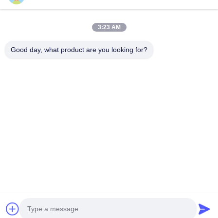
3:23 AM
Good day, what product are you looking for?
Versturen
Huis
Producten
Ongeveer Ons
Fabrieksreis
Kwaliteitscontrole
Contacteer Ons
Verzoek Om Een Citaat
Tel:
86-29-87882900
E-mail:
samning@fromheart.com.cn
© 2026 Xi'An Daxi Houseware Co., Ltd. All Rights Reserved.