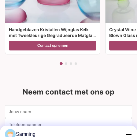
Handgeblazen Kristallen Wijnglas Kelk
Crystal Wine
met Tweekleurige Gegradueerde Matglas
Blown Glass 
Voet en 300ml Capaciteit voor
meerdere gro
Contact opnemen
Wijncocktail en Woondecoratie
feesten en c
Neem contact met ons op
Samning