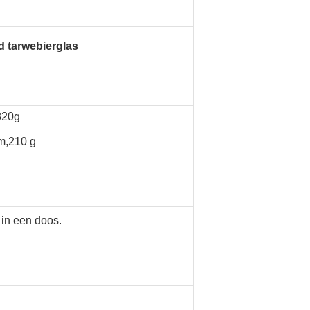
nd tarwebierglas
320g
m,210 g
 in een doos.