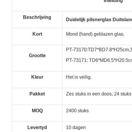
Inleiding
Beschrijving
Duidelijk pilsnerglas Duitsla
Kort
Mond (hand) geblazen glas.
PT-73170:TD7*BD7.8*H25cm,
Grootte
PT-73171: TD6*MD6.5*H20.5
c
Kleur
Het is veilig.
Pakket
Zes stuks in een doos, 24 stuks
MOQ
2400 stuks
Levertyd
10 dagen