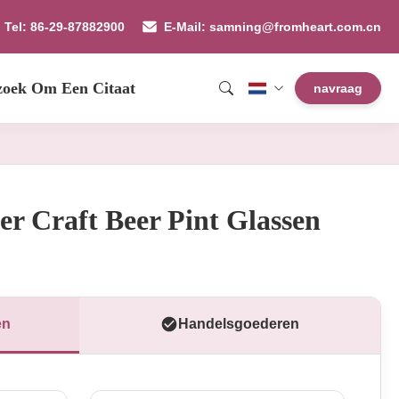
Tel: 86-29-87882900
E-Mail: samning@fromheart.com.cn
zoek Om Een Citaat
navraag
er Craft Beer Pint Glassen
en
Handelsgoederen