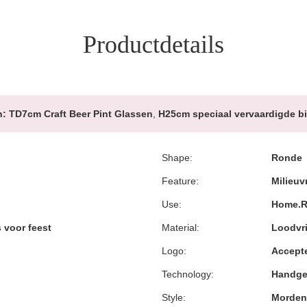
Productdetails
n:
TD7cm Craft Beer Pint Glassen
,
H25cm speciaal vervaardigde b
Shape:
Ronde
Feature:
Milieuv
Use:
Home.Re
 voor feest
Material:
Loodvri
Logo:
Accepte
Technology:
Handge
Style:
Morden