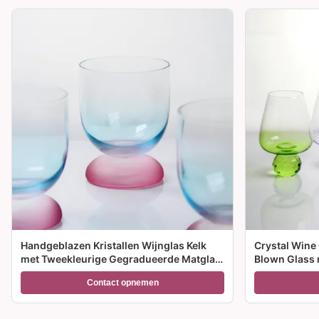
Handgeblazen Kristallen Wijnglas Kelk
Crystal Wine
met Tweekleurige Gegradueerde Matglas
Blown Glass 
Voet en 300ml Capaciteit voor
meerdere gro
Contact opnemen
Wijncocktail en Woondecoratie
feesten en c