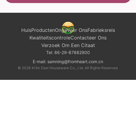
Huis
Producten
Ongeveer Ons
Fabrieksreis
Kwaliteitscontrole
Contacteer Ons
Verzoek Om Een Citaat
Tel:
86-29-87882900
E-mail:
samning@fromheart.com.cn
© 2026 Xi'An Daxi Houseware Co., Ltd. All Rights Reserved.