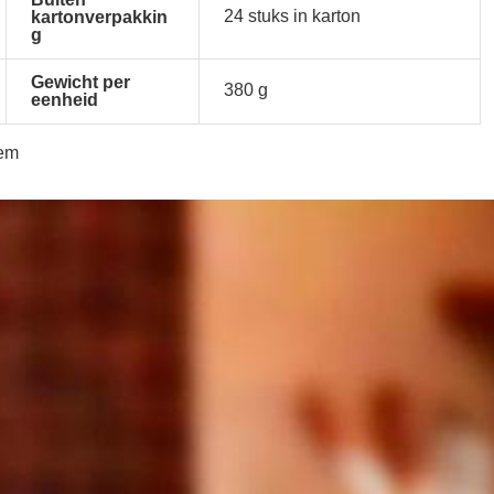
24 stuks in karton
kartonverpakkin
g
Gewicht per
380 g
eenheid
dem