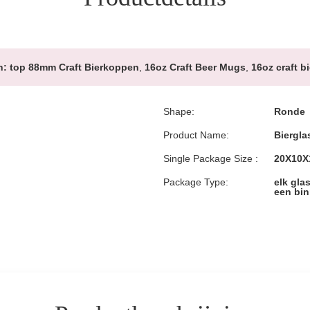
n:
top 88mm Craft Bierkoppen
,
16oz Craft Beer Mugs
,
16oz craft b
Shape:
Ronde
Product Name:
Biergla
Single Package Size :
20X10X
Package Type:
elk gla
een bin