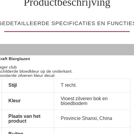
Productbeschrijving
GEDETAILLEERDE SPECIFICATIES EN FUNCTIE
raft Bierglazen
ager club
schilderde bloedkleur op de onderkant.
osterde zilveren kleur decal
Stijl
T recht.
Vroest zilveren bok en
Kleur
bloedbodem
Plaats van het
Provincie Shanxi, China
product
Buiten