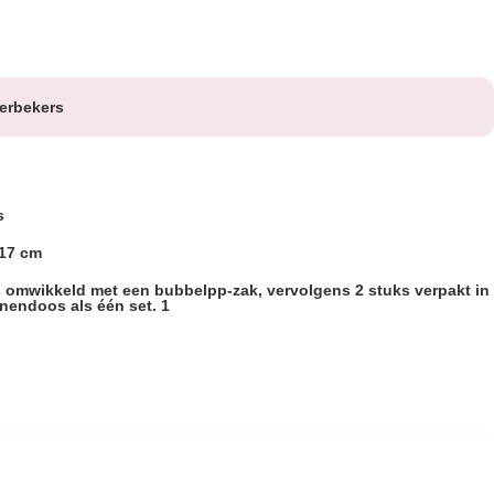
ierbekers
s
17 cm
s omwikkeld met een bubbelpp-zak, vervolgens 2 stuks verpakt in
nendoos als één set. 1