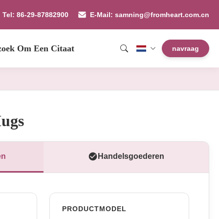
Tel: 86-29-87882900
E-Mail: samning@fromheart.com.cn
zoek Om Een Citaat
navraag
Mugs
en
Handelsgoederen
PRODUCTMODEL