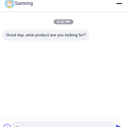
Samning
Kristallen Cocktailglazen
8:31 PM
Tuimelaar drinkglazen
Good day, what product are you looking for?
Gegote ijzeren ambachten
glazen voorraadpotten
Huis
Producten
Ongeveer Ons
Fabrieksreis
Kwaliteitscontrole
Contacteer Ons
Verzoek Om Een Citaat
Tel:
86-29-87882900
E-mail:
samning@fromheart.com.cn
© 2026 Xi'An Daxi Houseware Co., Ltd. All Rights Reserved.