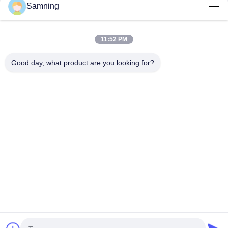
Samning
Kristallen Cocktailglazen
11:52 PM
Tuimelaar drinkglazen
Good day, what product are you looking for?
Gegote ijzeren ambachten
glazen voorraadpotten
Huis
Producten
Ongeveer Ons
Fabrieksreis
Kwaliteitscontrole
Contacteer Ons
Verzoek Om Een Citaat
Tel:
86-29-87882900
E-mail:
samning@fromheart.com.cn
© 2026 Xi'An Daxi Houseware Co., Ltd. All Rights Reserved.