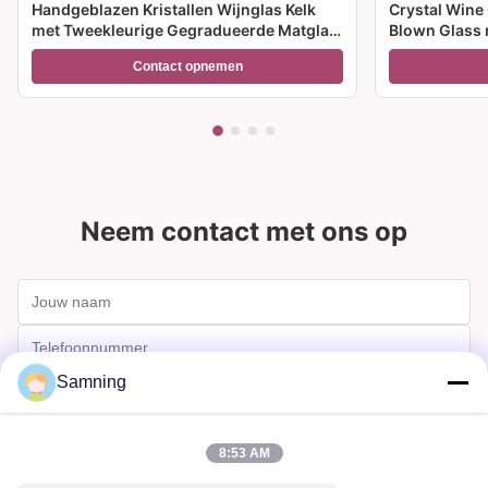
Handgeblazen Kristallen Wijnglas Kelk
Crystal Wine
met Tweekleurige Gegradueerde Matglas
Blown Glass 
Voet en 300ml Capaciteit voor
meerdere gro
Contact opnemen
Wijncocktail en Woondecoratie
feesten en c
Neem contact met ons op
Samning
8:53 AM