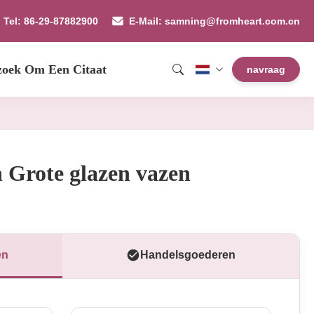
Tel: 86-29-87882900
E-Mail: samning@fromheart.com.cn
zoek Om Een Citaat
navraag
 Grote glazen vazen
en
Handelsgoederen