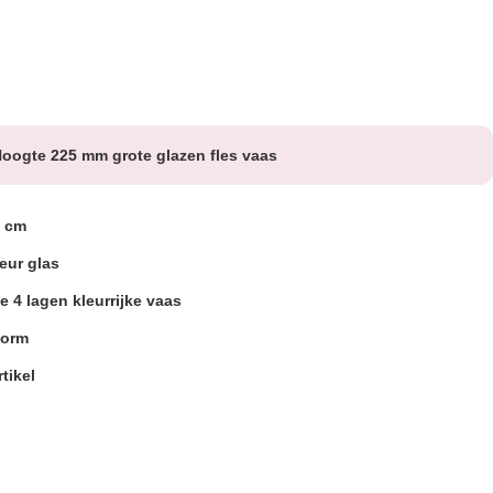
oogte 225 mm grote glazen fles vaas
3 cm
leur glas
 4 lagen kleurrijke vaas
vorm
tikel