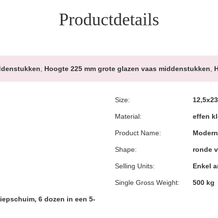
Productdetails
iddenstukken
,
Hoogte 225 mm grote glazen vaas middenstukken
,
H
Size:
12,5x2
Material:
effen k
Product Name:
Moderne
Shape:
ronde 
Selling Units:
Enkel ar
Single Gross Weight:
500 kg
piepschuim, 6 dozen in een 5-